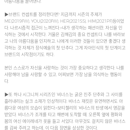
아름다움을 끌어낸다.
▶브랜드 컨셉트를 정리한다면? 지금까지 시즌의 주제가
ME(2019FW), YOU(2020FW), HER(2021SS), HIM(2021PF)등이었
다. 나르시즘적 접근이 느껴진다.=내가 생각하는 패션이란, 자신을 인
식하는 것에서 시작한다. 거울은 김해김의 중요 컨셉트다. 나를 바라보
고 나의 아름다움을 인지하고, 나에게 이러한 것들이 있으면 좋겠다 생
각하는 것 자체가 장식예술의 첫 단추다. 그게 자아인식의 첫 단계이고
브랜드의 시작점이기도 하다.
본인 스스로가 자신을 사랑하는 것이 가장 중요하다고 생각한다. 나를
사랑해야 남을 사랑할 수 있고, 어찌보면 가장 남을 의식하는 행동이
다.
▶또 하나 시그니처 시리즈인 ‘비너스’는 굵은 진주 단추와 그 사이를
흘러내리는 실크 소재가 인상적이다. 비너스 재킷은 유연하면서도 아
름다운 여성의 모습이 읽힌다.=보티첼리의 ‘비너스의 탄생’에서 영감을
받았다. 비너스가 조개를 타고 해변에 도착할 때, 오른쪽 옆에 평화와
봄의 여신 에이레네가 옷을 들고 서있다. 아무것도 걸치지 않은 비너스
를 감싸 주려고 하는데, 이 다음 장면을 상상한 것이다.