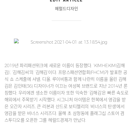
EDIT ARTICLE
헤럴드디자인
2019년 파리패션위크에 새로운 이름이 등장했다. ‘KIMHEKIM(김해
김)’, ‘김해김씨’의 ‘김해김’이다. 프랑스패션연합회(FHCM)가 발표한 공
식 쇼 스케줄에 샤넬, 디올, 루이비통과 함께 나란히 이름을 올린 김해
김은 김인태(36) 디자이너가 이끄는 여성복 브랜드로 지난 2014년 론
칭했다. 우리에겐 생소한 이름이자 또한 익숙한 ‘김해김’은 빠른 속도로
해외에서 주목받기 시작했다. 시그니처 아이템은 한복에서 영감을 받
은 오간자 시리즈, 큰 리본과 산드로 보티첼리의 ‘비너스의 탄생’에서
영감을 받은 비너스 시리즈다. 올해 초 삼청동에 플래그십 스토어 겸
스투디오를 오픈한 그를 헤럴드경제가 만났다.