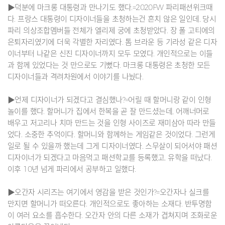
▶덕분에 마크롱 대통령과 만나기도 했다.=2020FW 파리패션위크때
다. 프랑스 대통령이 디자이너들을 초청하는건 흔치 않은 일인데, 당시
파리 의상조합멤버들 전체가 엘리제 궁에 초청받았다. 장 폴 고티에의
은퇴자리였기에 더욱 각별한 자리였다. 톰 브라운 등 기라성 같은 디자
이너부터 나같은 신진 디자이너까지 모두 모였다. 개인적으로는 이들
과 함께 있었다는 것 만으로도 기뻤다. 마크롱 대통령은 초청한 모든
디자이너들과 격려차원에서 이야기를 나눴다.
▶언제 디자이너가 되겠다고 결심했나?=어릴 때 할머니랑 같이 인형
놀이를 했다. 할머니가 집에서 한복을 곧 잘 만드셨는데, 어깨너머로
배우고 저고리나 치마 만드는 것을 인형 사이즈로 재미삼아 따라 만들
었다. 소중한 추억이다. 할머니와 함께하는 게임같은 것이었다. 그런게
일로 될 수 있을까 했는데 그게 디자이너였다. 스무살이 되어서야 패션
디자이너가 되겠다고 마음먹고 패션학교를 등록했고, 유학을 떠났다.
이후 10년 넘게 파리에서 공부하고 일했다.
▶오간자 시리즈는 여기에서 영감을 받은 것인가?=오간자나 실크를
만지면 할머니가 떠오른다. 개인적으로도 좋아하는 소재다. 반투명함
이 여러 요소를 흡수한다. 오간자 안의 다른 소재가 겹쳐지며 조화로운