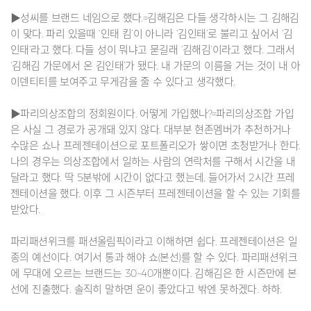
▶성씨를 브랜드 네임으로 했다.=김해김은 다들 생각하시는 그 김해김
이 맞다. 파리 있을때 ‘인태 킴’이 아니라 ‘김인태’로 불리고 싶어서 ‘김
인태’라고 했다. 다들 성이 뭐냐고 묻길래 ‘김해김’이라고 했다. 그래서
‘김해김 가문에서 온 김인태’가 됐다. 내 가문의 이름을 거는 것이 내 아
이덴티티를 보여주고 무게감을 줄 수 있다고 생각했다.
▶파리의상조합의 정회원이다. 어떻게 가입했나?=파리의상조합 가입
은 사실 그 경로가 공개돼 있지 않다. 대부분 현존멤버가 추천하거나
수많은 쇼나 프레젠테이션으로 포트폴리오가 쌓이면 초청받거나 한다.
나의 경우는 의상조합에서 일하는 사람의 연락처를 구해서 시간을 내
달라고 했다. 딱 5분밖에 시간이 없다고 했는데, 들어가서 2시간 프레
젠테이션을 했다. 이후 그 시즌부터 프레젠테이션을 할 수 있는 기회를
받았다.
파리패션위크를 패션올림픽이라고 이해하면 쉽다. 프레젠테이션은 일
종의 예선이다. 여기서 통과 해야 쇼(본선)를 할 수 있다. 파리패션위크
에 무대에 오르는 브랜드는 30~40개뿐이다. 김해김은 한 시즌만에 본
선에 진출했다. 솔직히 말하면 운이 좋았다고 밖엔 못하겠다. 하하.