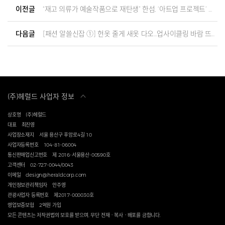
이전글
“재고 의류가 예술작품으로 재탄생” 한섬, ‘아트업 프로젝트’ 공개
다음글
[패션 알쓸신잡 ①] 헌옷 줄게 새옷 다오…업사이클링 바람 뜨겁네
(주)헤럴드 사업자 정보
상호명
(주)헤럴드
대표
최진영
사업장소재지
서울 용산구 후암로4길 10
사업자등록번호
104-81-06004
통신판매업신고번호
제 2016-서울용산-00590호
고객센터
02-727-0044/0043
이메일
design@heraldcorp.com
개인정보관리책임자
안주영
관광사업자 등록번호
제2017-000030호
영업보증보험
2억원 가입
모든 콘텐츠는 저작권법의 보호를 받으며, 무단 전재ㆍ복사ㆍ배포를 금합니다.