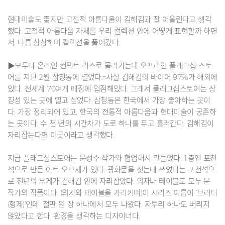
현대미술도 좋지만 고전적 아름다움이 김해김과 잘 어울린다고 생각
했다. 고전적 아름다움 자체를 우리 컬렉션 안에 어떻게 표현할까 하면
서, 나름 상상하며 컬렉션을 풀어갔다.
▶모두다 온라인-컨텍트 리스로 몰려가는데 오프라인 플래그십 스토
어를 지난 2월 삼청동에 열었다.=사실 김해김의 바이어 97%가 해외에
있다. 전세계 70여개 매장에 입점해있다. 그래서 플래그십스토어는 상
징성 있는 곳에 열고 싶었다. 삼청동은 한국에서 가장 좋아하는 곳이
다. 가장 정리되어 있고, 한국의 전통적 아름다움과 현대미술이 공존하
는 곳이다. 수 천 년의 시간차가 도로 하나를 두고 흘러간다. 김해김이
자리잡는다면 이곳이라고 생각했다.
지금 플래그십스토어는 문성수 작가와 협업해서 만들었다. 1층엔 포천
석으로 만든 아트 오브제가 있다. 광화문을 짓는데 쓰였다는 포천석으
로 천년의 무게가 김해김 안에 자리잡았다. 의자나 테이블도 모두 문
작가의 작품이다. (의자와 테이블을 가리키며)이 시리즈 이름이 ‘브러더
(형제)’인데, 철판 원 장 하나에서 모두 나왔다. 자투리 하나도 버리지
않았다고 한다. 환경을 생각하는 디자이너다.