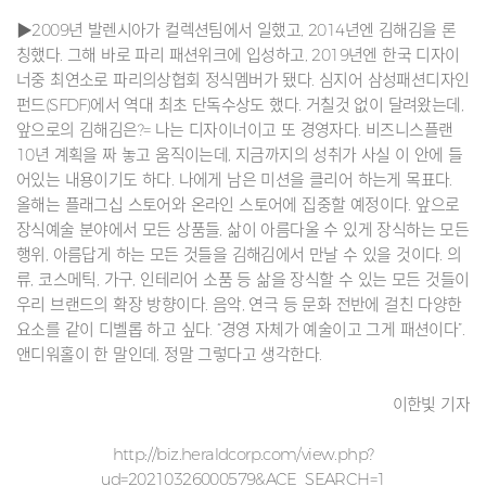
▶2009년 발렌시아가 컬렉션팀에서 일했고, 2014년엔 김해김을 론
칭했다. 그해 바로 파리 패션위크에 입성하고, 2019년엔 한국 디자이
너중 최연소로 파리의상협회 정식멤버가 됐다. 심지어 삼성패션디자인
펀드(SFDF)에서 역대 최초 단독수상도 했다. 거칠것 없이 달려왔는데,
앞으로의 김해김은?= 나는 디자이너이고 또 경영자다. 비즈니스플랜
10년 계획을 짜 놓고 움직이는데, 지금까지의 성취가 사실 이 안에 들
어있는 내용이기도 하다. 나에게 남은 미션을 클리어 하는게 목표다.
올해는 플래그십 스토어와 온라인 스토어에 집중할 예정이다. 앞으로
장식예술 분야에서 모든 상품들, 삶이 아름다울 수 있게 장식하는 모든
행위, 아름답게 하는 모든 것들을 김해김에서 만날 수 있을 것이다. 의
류, 코스메틱, 가구, 인테리어 소품 등 삶을 장식할 수 있는 모든 것들이
우리 브랜드의 확장 방향이다. 음악, 연극 등 문화 전반에 걸친 다양한
요소를 같이 디벨롭 하고 싶다. “경영 자체가 예술이고 그게 패션이다”.
앤디워홀이 한 말인데, 정말 그렇다고 생각한다.
이한빛 기자
http://biz.heraldcorp.com/view.php?
ud=20210326000579&ACE_SEARCH=1