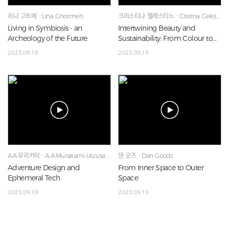
리나 고트메ㆍLina Ghotmeh
크리스티나 첼레스티노ㆍCristina Celestino
Living in Symbiosis - an
Intertwining Beauty and
Archeology of the Future
Sustainability: From Colour to
Materiality
2023.09.19
2023.09.19
A.A.무라카미ㆍA.A.Murakami (Azusa Murakami & Alexander Grove
댄 굿즈ㆍDan Goods
Adventure Design and
From Inner Space to Outer
Ephemeral Tech
Space
2023.09.19
2023.09.19