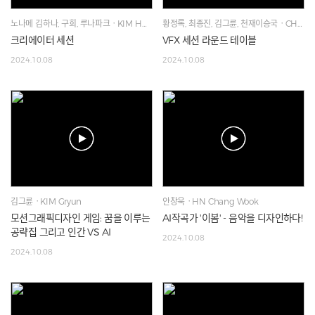
노나메 김하나, 구희, 루나파크ㆍKIM HANA, Koohie, Lunapark
황정록, 최종진, 김그륜, 천재이승국ㆍCHOI Jong Jin, HWANG Jung-Rock, KIM Gryun, Genius
크리에이터 세션
VFX 세션 라운드 테이블
2024.10.08
2024.10.08
김그륜ㆍKIM Gryun
안창욱ㆍHN Chang Wook
모션그래픽디자인 게임: 꿈을 이루는
AI작곡가 '이봄' - 음악을 디자인하다!
공략집 그리고 인간 VS AI
2024.10.08
2024.10.08