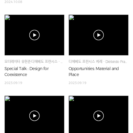
2024.10.08
모더레이터 유현준·디에베도 프란시스ㆍHyunjoon Yoo·Diébédo Francis Kéré·Lina Ghotmeh
디에베도 프란시스 케레ㆍDiébédo Francis Kéré
Special Talk : Design for
Opportunities: Material and
Coexistence
Place
2023.09.19
2023.09.19