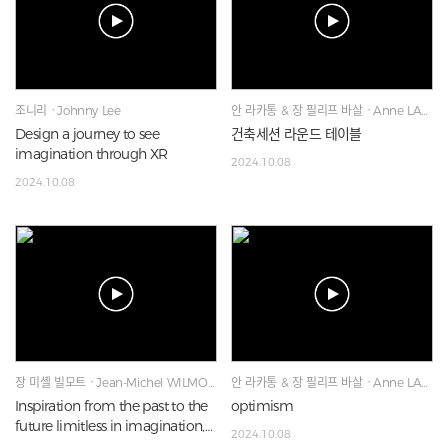
조니리ㆍJohnny Lee
안 라카통 & 장 필리프 바살ㆍAnne LACATON & Jean Philippe VASSAL, Jean-Mich
Design a journey to see
건축세션 라운드 테이블
imagination through XR
2024.10.08
2024.10.08
장 미셸 빌모트ㆍJean-Michel WILMOTTE
안 라카통 & 장 필리프 바살ㆍAnne LACATON & Jean Philippe VASSAL
Inspiration from the past to the
optimism
future limitless in imagination,
2024.10.08
program and materials