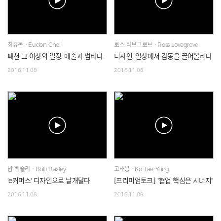
최유돈ㆍEudon Choi
로스 러브그로브ㆍRoss Lovegrove
패션 그 이상의 열정, 예술과 썸타다
디자인, 일상에서 감동을 끌어올리다
2016.11.08
2016.11.08
밥 벡슬리ㆍBob Baxley
고태용ㆍKo Tae Yong
'e커머스' 디자인으로 날개달다
[프리미엄토크] "협업 핵심은 시너지"
2016.11.08
2016.11.08