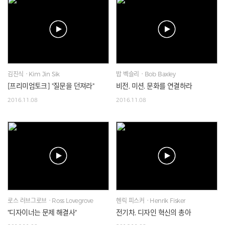
김진식ㆍKim Jin Sik
밥 벡슬리ㆍBob Baxley
[프리미엄토크] "질문을 던져라"
비전, 미션, 문화를 연결하라
2016.11.08
2016.11.08
로스 러브그로브ㆍRoss Lovegrove
헨릭 피스커ㆍHenrik Fisker
"디자이너는 문제 해결사"
전기차, 디자인 혁신의 총아