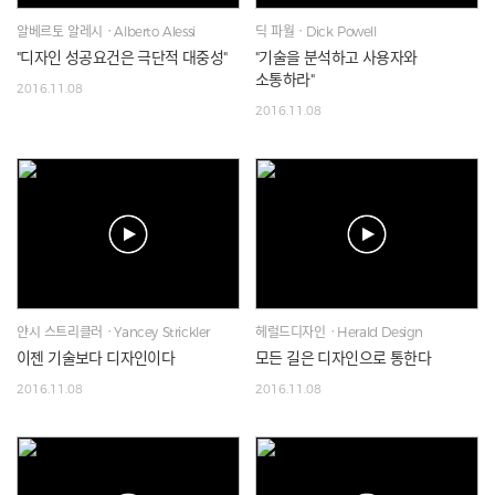
알베르토 알레시ㆍAlberto Alessi
딕 파월ㆍDick Powell
"디자인 성공요건은 극단적 대중성"
"기술을 분석하고 사용자와
소통하라"
2016.11.08
2016.11.08
얀시 스트리클러ㆍYancey Strickler
헤럴드디자인ㆍHerald Design
이젠 기술보다 디자인이다
모든 길은 디자인으로 통한다
2016.11.08
2016.11.08