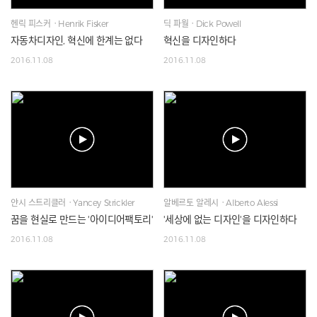
헨릭 피스커ㆍHenrik Fisker
딕 파월ㆍDick Powell
자동차디자인, 혁신에 한계는 없다
혁신을 디자인하다
2016.11.08
2016.11.08
얀시 스트리클러ㆍYancey Strickler
알베르토 알레시ㆍAlberto Alessi
꿈을 현실로 만드는 '아이디어팩토리'
'세상에 없는 디자인'을 디자인하다
2016.11.08
2016.11.08