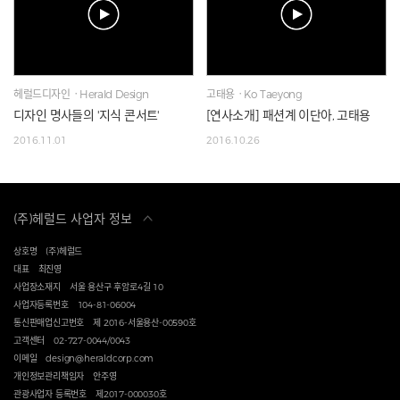
헤럴드디자인ㆍHerald Design
고태용ㆍKo Taeyong
디자인 명사들의 '지식 콘서트'
[연사소개] 패션계 이단아, 고태용
2016.11.01
2016.10.26
(주)헤럴드 사업자 정보
상호명
(주)헤럴드
대표
최진영
사업장소재지
서울 용산구 후암로4길 10
사업자등록번호
104-81-06004
통신판매업신고번호
제 2016-서울용산-00590호
고객센터
02-727-0044/0043
이메일
design@heraldcorp.com
개인정보관리책임자
안주영
관광사업자 등록번호
제2017-000030호