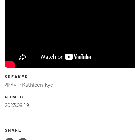
SPEAKER
계한희ㆍKathleen Kye
FILMED
2023.09.19
SHARE