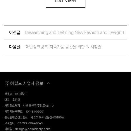
LIST VIEW
이전글
Researching and Defining New Fashion and Design Trends
다음글
‘어반싱크탱크: 지속가능 공간을 위한 ‘도시침술’
(주)헤럴드 사업자 정보
상호명
(주)헤럴드
대표
최진영
사업장소재지
서울 용산구 후암로4길 10
사업자등록번호
104-81-06004
통신판매업신고번호
제 2016-서울용산-00590호
고객센터
02-727-0044/0043
이메일
design@heraldcorp.com