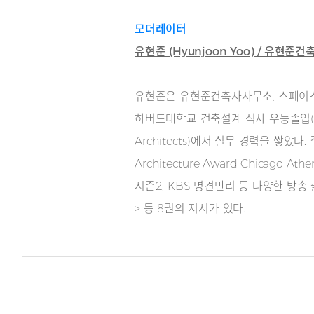
모더레이터
유현준 (Hyunjoon Yoo) / 유현
유현준은 유현준건축사사무소, 스페이스컨
하버드대학교 건축설계 석사 우등졸업(M.Arch
Architects)에서 실무 경력을 쌓았다. 
Architecture Award Chicago
시즌2, KBS 명견만리 등 다양한 방송
> 등 8권의 저서가 있다.