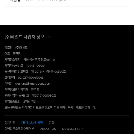
(주)헤럴드 사업자 정보
상호명
(주)헤럴드
대표
최진영
사업장소재지
서울 용산구 후암로4길 10
사업자등록번호
104-81-06004
통신판매업신고번호
제 2016-서울용산-00590호
고객센터
02-727-0044/0043
이메일
design@heraldcorp.com
개인정보관리책임자
안주영
관광사업자 등록번호
제2017-000030호
영업보증보험
2억원 가입
모든 콘텐츠는 저작권법의 보호를 받으며, 무단 전재ㆍ복사ㆍ배포를 금합니다.
이용약관
개인정보처리방침
문의
이메일주소무단수집거부
ABOUT US
NEWSLETTER