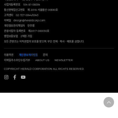
사업자등록번호
104-81-06004
통신판매업신고번호
제 2016-서울용산-00590호
고객센터
02-727-0044/0043
이메일
design@heraldcorp.com
개인정보관리책임자
안주영
관광사업자 등록번호
제2017-000030호
영업보증보험
2억원 가입
모든 콘텐츠는 저작권법의 보호를 받으며, 무단 전재ㆍ복사ㆍ배포를 금합니다.
이용약관
개인정보처리방침
문의
이메일주소무단수집거부
ABOUT US
NEWSLETTER
COPYRIGHT HERALD CORPORATION ALL RIGHTS RESERVED.