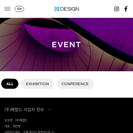
EN
EVENT
ALL
EXHIBITION
CONFERENCE
(주)헤럴드 사업자 정보
상호명
(주)헤럴드
대표
최진영
사업장소재지
서울 용산구 후암로4길 10