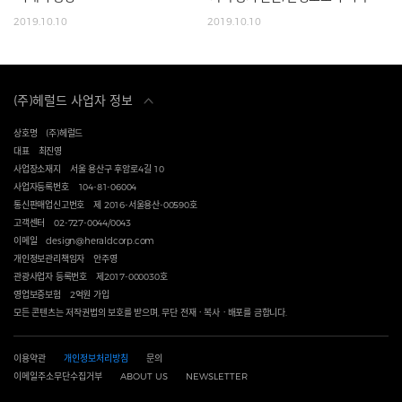
2019.10.10
2019.10.10
(주)헤럴드 사업자 정보
상호명
(주)헤럴드
대표
최진영
사업장소재지
서울 용산구 후암로4길 10
사업자등록번호
104-81-06004
통신판매업신고번호
제 2016-서울용산-00590호
고객센터
02-727-0044/0043
이메일
design@heraldcorp.com
개인정보관리책임자
안주영
관광사업자 등록번호
제2017-000030호
영업보증보험
2억원 가입
모든 콘텐츠는 저작권법의 보호를 받으며, 무단 전재ㆍ복사ㆍ배포를 금합니다.
이용약관
개인정보처리방침
문의
이메일주소무단수집거부
ABOUT US
NEWSLETTER