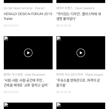
Do We Need AnotherㆍPlanet?
데이브 하켄스ㆍDave Hakkens
HERALD DESIGN FORUM 2019
"'의식있는 디자인'…플라스틱에 새
Trailer
생명 불어넣다"
2019.10.10
2019.10.10
알렉스 무스토넨ㆍAlex Mustonen
마리아 리소고르스카야ㆍMaria Lisogorskaya
“사람-사람, 사람-공간에 주안…
“주유소를 영화관으로…파격이 곧
건축을 매개로 ‘교류’ 말하고 싶어”
즐거움”
2019.10.10
2019.10.10