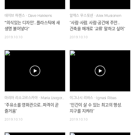
데이브 하켄스ㆍDave Hakkens
알렉스 무스토넨ㆍAlex Mustonen
"'의식있는 디자인'…플라스틱에 새
“사람-사람, 사람-공간에 주안…
생명 불어넣다"
건축을 매개로 ‘교류’ 말하고 싶어”
2019.10.10
2019.10.10
마리아 리소고르스카야ㆍMaria Lisogorskaya
이그나시 리바스ㆍIgnasi Ribas
“주유소를 영화관으로…파격이 곧
“인간이 살 수 있는 최고의 행성,
즐거움”
지구를 지켜라”
2019.10.10
2019.10.10