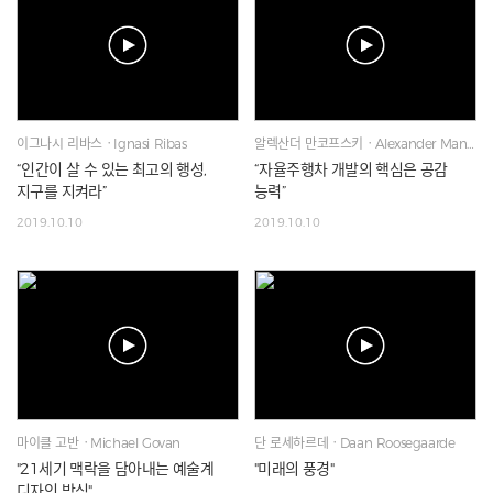
이그나시 리바스ㆍIgnasi Ribas
알렉산더 만코프스키ㆍAlexander Mankowsky
“인간이 살 수 있는 최고의 행성,
“자율주행차 개발의 핵심은 공감
지구를 지켜라”
능력”
2019.10.10
2019.10.10
마이클 고반ㆍMichael Govan
단 로세하르데ㆍDaan Roosegaarde
"21세기 맥락을 담아내는 예술계
"미래의 풍경"
디자인 방식"