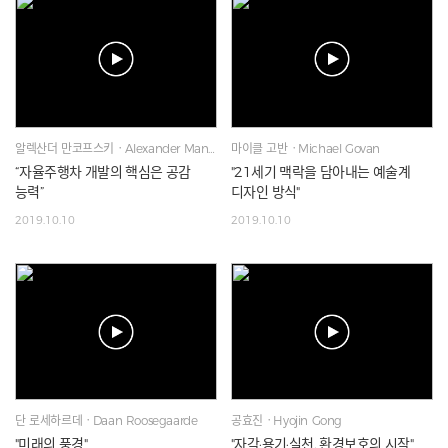
알렉산더 만코프스키ㆍAlexander Mankowsky
마이클 고반ㆍMichael Govan
“자율주행차 개발의 핵심은 공감
"21세기 맥락을 담아내는 예술계
능력”
디자인 방식"
2019.10.10
2019.10.10
단 로세하르데ㆍDaan Roosegaarde
공효진ㆍHyojin Gong
"미래의 풍경"
"자각·용기·실천, 환경보호의 시작"