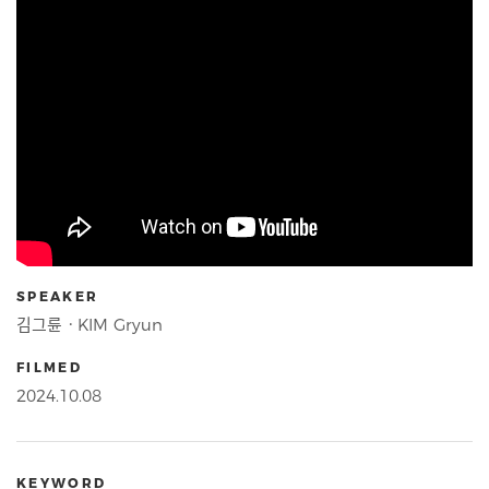
SPEAKER
김그륜ㆍKIM Gryun
FILMED
2024.10.08
KEYWORD