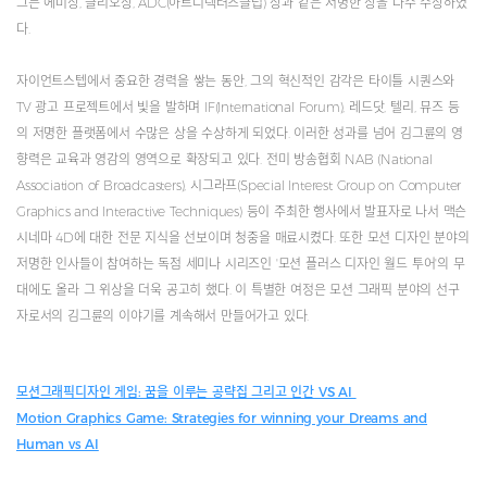
그는 에미상, 클리오상, ADC(아트디렉터즈클럽) 상과 같은 저명한 상을 다수 수상하였
다.
자이언트스텝에서 중요한 경력을 쌓는 동안, 그의 혁신적인 감각은 타이틀 시퀀스와
TV 광고 프로젝트에서 빛을 발하며 IF(International Forum), 레드닷, 텔리, 뮤즈 등
의 저명한 플랫폼에서 수많은 상을 수상하게 되었다. 이러한 성과를 넘어 김그륜의 영
향력은 교육과 영감의 영역으로 확장되고 있다. 전미 방송협회 NAB (National
Association of Broadcasters), 시그라프(Special Interest Group on Computer
Graphics and Interactive Techniques) 등이 주최한 행사에서 발표자로 나서 맥슨
시네마 4D에 대한 전문 지식을 선보이며 청중을 매료시켰다. 또한 모션 디자인 분야의
저명한 인사들이 참여하는 독점 세미나 시리즈인 '모션 플러스 디자인 월드 투어'의 무
대에도 올라 그 위상을 더욱 공고히 했다. 이 특별한 여정은 모션 그래픽 분야의 선구
자로서의 김그륜의 이야기를 계속해서 만들어가고 있다.
모션그래픽디자인 게임: 꿈을 이루는 공략집 그리고 인간 VS AI
Motion Graphics Game: Strategies for winning your Dreams and
Human vs AI