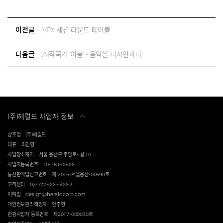
이전글
VFX 세션 라운드 테이블
다음글
AI작곡가 '이봄' - 음악을 디자인하다!
(주)헤럴드 사업자 정보
상호명
(주)헤럴드
대표
최진영
사업장소재지
서울 용산구 후암로4길 10
사업자등록번호
104-81-06004
통신판매업신고번호
제 2016-서울용산-00590호
고객센터
02-727-0044/0043
이메일
design@heraldcorp.com
개인정보관리책임자
안주영
관광사업자 등록번호
제2017-000030호