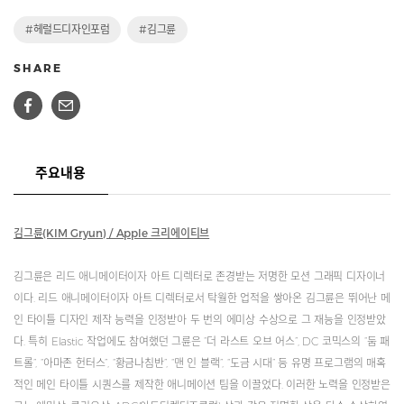
#헤럴드디자인포럼
#김그륜
SHARE
주요내용
김그륜(KIM Gryun) / Apple 크리에이티브
김그륜은 리드 애니메이터이자 아트 디렉터로 존경받는 저명한 모션 그래픽 디자이너
이다. 리드 애니메이터이자 아트 디렉터로서 탁월한 업적을 쌓아온 김그륜은 뛰어난 메
인 타이틀 디자인 제작 능력을 인정받아 두 번의 에미상 수상으로 그 재능을 인정받았
다. 특히 Elastic 작업에도 참여했던 그륜은 “더 라스트 오브 어스”, DC 코믹스의 “둠 패
트롤”, “아마존 헌터스”, “황금나침반”, “맨 인 블랙”, “도금 시대” 등 유명 프로그램의 매혹
적인 메인 타이틀 시퀀스를 제작한 애니메이션 팀을 이끌었다. 이러한 노력을 인정받은