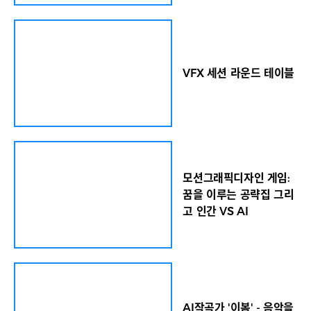
 작가
활약하는 디자인 인사들의 경험과 통찰을 직접 들을
재료 실
수 있는 특별한 기회인 만큼, 이날 현장에서는 일찍이
력, 글
잔디사랑방 앞에서 100여명의 참석자들이 줄지어
보인다.
입장을 기다리는 오픈런 사태가 벌어졌다. 지방에서
작가는
먼 길을 마다치 않고 포럼 현장을 찾은 참석자들도 있
VFX 세션 라운드 테이블
성을 결
었다. 최진영 ㈜헤럴드 대표는 환영사에서 “헤럴드
 작품
디자인포럼은 세계가 한국으로 찾아와 국내 작가들
21)과
과 함께 국제적인 담론을 나누는 자리로 발전했다”면
18)를
서 “오늘 무대에 오르는 세계적인 패널들의 통찰과
재 작가
비전은 앞으로 한국 디자인이 나아갈 길을 더욱 밝게
바탕으
비추어 줄 것이라 믿는다”고 밝혔다. 조혜영(왼쪽부
터) 디자인 마이애미 인 시투 서울 큐레이터, 최병훈
각 구도
가구디자이너, 김민재 디자이너, 이재익 디자이너, 제
모션그래픽디자인 게임:
의 데
인 양 데엔 도예가가 2일 서울 중구 동대문디자인플
꿈을 이루는 공략집 그리
서 들
라자(DDP) 디자인랩 4층 잔디사랑방에서 열린 디자
고 인간 VS AI
어낸 작
인 마이애미 인 시투 서울과 함께하는 헤럴드디자인
예의 직
포럼 2025 세션2에서 ‘세계 무대에서 주목받는 한
유다현은
국 디자이너’를 주제로 대담을 나누고 있다. 임세준
다. 이
기자 조혜영(왼쪽부터) 디자인 마이애미 인 시투 서울
화와 평
큐레이터, 최병훈 가구디자이너, 김민재 디자이너, 이
5) 중
재익 디자이너, 제인 양 데엔 도예가가 2일 서울 중구
가는 버
동대문디자인플라자(DDP) 디자인랩 4층 잔디사랑
AI작곡가 '이봄' - 음악을