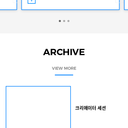
마이애
럴드디자인포럼은 1일부터 14일까지 DDP에서 열
리는 ‘디자인 마이애미 인 시투 서울’의 토크 프로그
) 이간
램으로 진행됐다. 올해 행사는 세계적 디자인 플랫폼
과 디
인 디자인 마이애미와 서울디자인재단 등이 함께 했
어 미
다. 올해 15주년을 맞은 헤럴드디자인포럼은 그간
: 한
‘디자인이 세상을 바꾼다’는 신념 아래 전 세계 디자
인 거장들과 함께 시대를 이끌어갈 디자인의 방향성
지 개최
을 제시해 왔다. 올해 헤럴드디자인 포럼은 국내 대
아에서
표 디자인 행사와 글로벌 아트페어가 만나 한층 더 확
ARCHIVE
 국제
장된 글로벌 디자인 담론의 장을 마련했다는 점에서
란 소장
의미를 더했다. 디자인 마이애미는 세계 최대 컬렉터
지닌 디
블 디자인 페어이자, 현대 디자인 분야에서 가장 영향
VIEW MORE
 커뮤니
력 있는 무대 중 하나다. ‘컬렉터블 디자인’이란 소장
시투’
가치가 높은 디자인 제품으로, 예술적 가치를 지닌 디
 디자인
자인 가구, 소품 등을 포함한다. 이날 행사에서는
적으로
‘창작의 빛: 한국을 비추다’라는 대주제 하에 국내외
‘조
유력 콜렉터블 디자인 갤러리 대표들과 한국을 대표
인의 독
하는 디자이너와 창작자, 업계 전문가들이 총 4개의
요 작가
세션에 참가해 글로벌 환경 속에 한국 디자인의 가능
크리에이터 세션
먼 벤다
성에 대한 이야기를 나눴다. 갤러리 운영자와 디자이
해외 갤
너, 투자자, 수집가 등 객석을 가득 메운 200여 명의
가 참여
청중이 패널과 함께 디자인에 대한 다양한 질문과 통
 최병
찰을 공유하는 시간도 마련됐다. 글로벌 무대에서