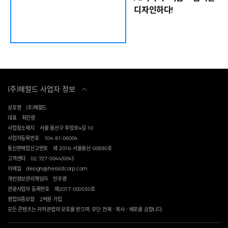
바구니로
방에서 열린 디자인 마이애미 인 시투 서울과 함께하
디자인하다!
)를 출품
는 헤럴드디자인포럼 2025 세션2에서 ‘세계 무대에
로에베
서 주목받는 한국 디자이너’를 주제로 대담을 나누고
를 기획
있다. 임세준 기자 차강희 서울디자인재단 대표이사
창작의
는 “이 자리는 창조적 에너지를 세계와 나누고, 한국
하고,
디자인의 깊이와 가능성을 글로벌 디자인 담론을 통
을 담
해서 조명하는 점에서 매우 뜻깊다”면서 “한국 디자
품으로
이너들과 어떤 시선과 해법으로 세계와 소통할 수 있
시는 서
을지 모색하는 시간이 되길 바란다”고 말했다. 먼
(주)헤럴드 사업자 정보
에서 열
저 이날 포럼에서는 젠 로버츠 디자인 마이애미 최고
 최고경
경영자(CEO)를 비롯해 한국과 미국, 영국 등의 콜렉
상호명
(주)헤럴드
페어에
터블 디자인 갤러리 대표들이 한자리에 모여 한국 디
대표
최진영
의 상징
자인의 달라진 위상과 높은 잠재력에 주목해 눈길을
사업장소재지
서울 용산구 후암로4길 10
돼 영
끌었다. 글로벌 콜렉터블 디자인을 이끌고 있는 뉴욕
사업자등록번호
104-81-06004
서 국내
R&COMPANY의 제스티 마이어스 공동설립자는
통신판매업신고번호
제 2016-서울용산-00590호
”고 말
“한국 디자이너들은 정말 굉장히 풍요로운 문화를 가
고객센터
02-727-0044/0043
국 디
지고 있다”면서 “한국 디자인의 힘을 과소평가하면
이메일
design@heraldcorp.com
을 확
안된다”고 강조했다. 최병훈과 김민재, 이재익, 제인
개인정보관리책임자
안주영
 입증하
양-데엔 등 세계 무대가 주목하는 한국의 디자이너들
관광사업자 등록번호
제2017-000030호
받침하
이 무대에 올라 글로벌 시장에서 활약하기까지의 과
영업보증보험
2억원 가입
 중요한
정과 경험을 청중들과 나눴다. 전통 한국 공예와
모든 콘텐츠는 저작권법의 보호를 받으며, 무단 전재ㆍ복사ㆍ배포를 금합니다.
현대 디자인을 융합한 아트 퍼니처 분야 개척자인 최
병훈 디자이너는 사회관계망서비스(SNS)를 활용해