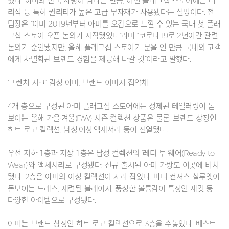
했다. 아미의 한국 사랑이 남다른 만큼, 이번 플래그십 스토어에는 대
리석 등 특히 퀄리티가 높은 고급 부자재가 사용됐다는 설명이다. 전
팀장은 “이미 2019년부터 아미를 오감으로 느낄 수 있는 국내 첫 플래
그십 스토어 오픈 논의가 시작됐었다”라며 “코로나19로 2년여간 관련
논의가 순연됐지만, 올해 플래그십 스토어가 문을 연 만큼 국내외 고객
에게 차별화된 브랜드 경험을 제공해 나갈 것”이라고 말했다.
‘프렌치 시크’ 감성 아미, 브랜드 이미지 집약체
4개 층으로 구성된 아미 플래그십 스토어에는 정제된 테일러링이 돋
보이는 올해 가을·겨울(F/W) 시즌 컬렉션 상품은 물론, 브랜드 상징인
하트 로고 컬렉션, 남성·여성·액세서리 등이 진열됐다.
우선 지하 1층과 지상 1층은 남성 컬렉션의 ‘레디 투 웨어(Ready to
Wear)’와 액세서리로 구성됐다. 신규 출시된 아미 가방도 이곳에 비치
됐다. 2층은 아미의 여성 컬렉션이 자리 잡았다. 바디 컨셔스 실루엣이
돋보이는 드레스, 세련된 블레이저, 풍성한 볼륨감이 특징인 재킷 등
다양한 아이템으로 구성됐다.
아미는 브랜드 상징인 하트 로고 컬렉션으로 3층을 수놓았다. 베스트