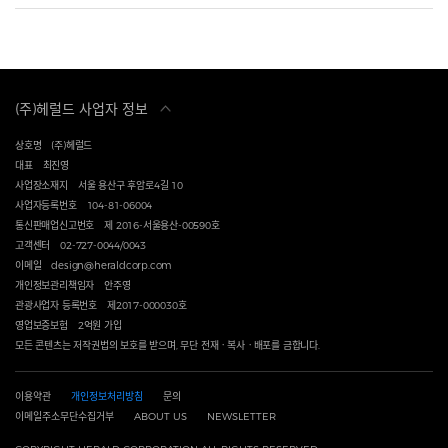
(주)헤럴드 사업자 정보
상호명
(주)헤럴드
대표
최진영
사업장소재지
서울 용산구 후암로4길 10
사업자등록번호
104-81-06004
통신판매업신고번호
제 2016-서울용산-00590호
고객센터
02-727-0044/0043
이메일
design@heraldcorp.com
개인정보관리책임자
안주영
관광사업자 등록번호
제2017-000030호
영업보증보험
2억원 가입
모든 콘텐츠는 저작권법의 보호를 받으며, 무단 전재ㆍ복사ㆍ배포를 금합니다.
이용약관
개인정보처리방침
문의
이메일주소무단수집거부
ABOUT US
NEWSLETTER