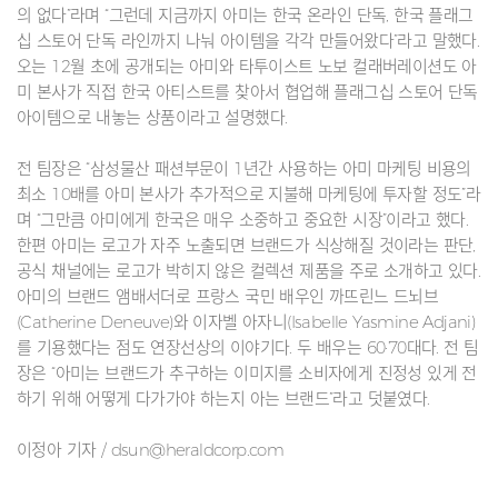
의 없다”라며 “그런데 지금까지 아미는 한국 온라인 단독, 한국 플래그
십 스토어 단독 라인까지 나눠 아이템을 각각 만들어왔다”라고 말했다.
오는 12월 초에 공개되는 아미와 타투이스트 노보 컬래버레이션도 아
미 본사가 직접 한국 아티스트를 찾아서 협업해 플래그십 스토어 단독
아이템으로 내놓는 상품이라고 설명했다.
전 팀장은 “삼성물산 패션부문이 1년간 사용하는 아미 마케팅 비용의
최소 10배를 아미 본사가 추가적으로 지불해 마케팅에 투자할 정도”라
며 “그만큼 아미에게 한국은 매우 소중하고 중요한 시장”이라고 했다.
한편 아미는 로고가 자주 노출되면 브랜드가 식상해질 것이라는 판단,
공식 채널에는 로고가 박히지 않은 컬렉션 제품을 주로 소개하고 있다.
아미의 브랜드 앰배서더로 프랑스 국민 배우인 까뜨린느 드뇌브
(Catherine Deneuve)와 이자벨 아자니(Isabelle Yasmine Adjani)
를 기용했다는 점도 연장선상의 이야기다. 두 배우는 60·70대다. 전 팀
장은 “아미는 브랜드가 추구하는 이미지를 소비자에게 진정성 있게 전
하기 위해 어떻게 다가가야 하는지 아는 브랜드”라고 덧붙였다.
이정아 기자 / dsun@heraldcorp.com