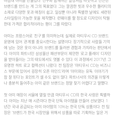
마침내 아미를 만들었다. 친구와 함께하는 일상처럼 따뜻하고 친근한
브랜드를 만드는 게 그의 목표였다. 그는 깔끔한 핏과 우수한 퀄리티의
소재로 다양한 옷과 매칭이 쉽고, 일상뿐 아니라 특별한 날에도 세련된
스타일링이 가능한 옷을 제작했다. 런웨이를 할 정도로 디자인이 탁월
한데 가격은 합리적이라는 평이 그를 따랐다.
아미는 프랑스어로 ‘친구’를 의미하는데, 실제로 마티우시 CD 브랜드
운영에 있어 ‘관계’를 중요시한다는 설명이다. 장기적으로 사람들 기억
에 남는 것은 옷이 아니라, 브랜드를 둘러싼 경험과 가치라는 판단에서
다. 아미의 파트너인 삼성물산 패션부문이 제안한 ‘로고 플레이’ 디자인
을 받아들이는 그의 태도에서도 엿볼 수 있다. 이 과정에서 2017년, 그
유명한 하트 로고 컬렉션이 나왔다. 전 팀장은 “마티우시 CD는 비즈니
스 부문에 있어서 굉장히 오픈 마인드”라며 “아미와는 유독 ‘이야기가
참 잘 된다’는 포인트가 셀 수도 없이 많다. 파트너사의 의견을 이렇게
나 충분히 들어주는 아미 같은 브랜드는 정말 찾기 어렵다”고 말했다.
첫 아미 매장이 서울에 열릴 만큼 마티우시 CD의 한국 사랑은 특별하
다. 아미는 지난 매 시즌마다 한국 단독 아이템을 만들어 선보였다. 1
년간 국내 공급되는 아미 아이템의 10%는 한국 단독 상품이다. 전 팀
장은 “브랜드가 한국 시장만을 위해서 상품을 따로 기획하는 일은 거