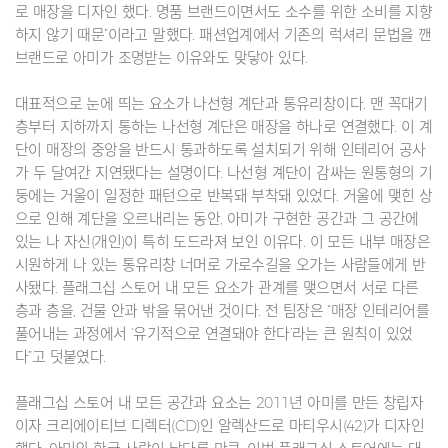
로 매장을 디자인 했다. 명품 브랜드이면서도 소수를 위한 소비를 지향
하지 않기 때문”이라고 말했다. 패션업계에서 기존의 럭셔리 문법을 깬
브랜드로 아미가 조명받는 이유와도 맞닿아 있다.
대표적으로 눈에 띄는 요소가 나선형 계단과 통유리창이다. 맨 꼭대기
층부터 지하까지 통하는 나선형 계단은 매장을 하나로 연결했다. 이 계
단이 매장의 중앙을 반드시 통과하도록 설치되기 위해 인테리어 공사
가 두 달여간 지연됐다는 설명이다. 나선형 계단이 감싸는 원통형의 기
둥에는 거울이 일정한 패턴으로 반복돼 부착돼 있었다. 거울에 맺힌 상
으로 인해 계단을 오르내리는 동안, 아미가 구현한 공간과 그 공간에
있는 나 자신(개인)이 특히 도드라져 보인 이유다. 이 모든 내부 매장은
시원하게 나 있는 통유리창 너머로 가로수길을 오가는 사람들에게 반
사됐다. 플래그십 스토어 내 모든 요소가 관계를 맺으면서 서로 다른
층과 층을, 건물 안과 밖을 묶어낸 것이다. 전 팀장은 “매장 인테리어를
풀어내는 과정에서 ‘유기적으로 연결돼야 한다’라는 큰 원칙이 있었
다”고 덧붙였다.
플래그십 스토어 내 모든 공간과 요소는 2011년 아미를 만든 창립자
이자 크리에이티브 디렉터(CD)인 알렉산드로 마티우시(42)가 디자인