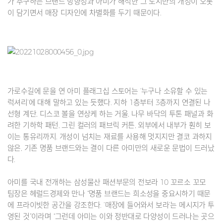
가 추구하는 브랜드 방향성과 아미가 해석한 그 도시만의 개성이 오롯
이 담기면서 매장 디자인에 차별화를 두기 때문이다.
가로수길에 문을 연 아미 플래그십 스토어는 ‘누구나 소유할 수 있는
럭셔리’에 대해 말하고 있는 듯했다. 지하 1층부터 3층까지 연결된 나
선형 계단, 디스코 볼을 연상케 하는 거울, 나무 바닥의 투톤 패널과 화
려한 기하학 패턴, 그린 컬러의 패브릭 커튼, 외부에서 내부가 훤히 보
이는 통유리까지. 개성이 넘치는 재료를 사용해 멋지지만 결코 과하지
않은, 기존 명품 브랜드와는 결이 다른 아미만의 새로운 문법이 드러났
다.
아미를 국내 전개하는 삼성물산 패션부문의 전보라 10 꼬르소 꼬모
팀장은 헤럴드경제와 만나 “명품 브랜드는 희소성을 중요시하기 때문
에 프라이빗한 공간을 강조한다. ‘매장에 들어와서 보라’는 메시지가 투
영된 것”이라며 “그런데 아미는 이와 정반대로 다양성이 드러나는 곳으