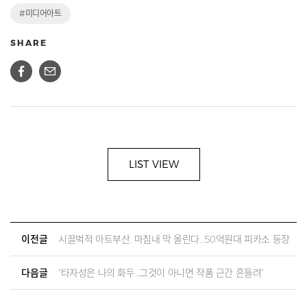
#미디어아트
SHARE
LIST VIEW
이전글
시끌벅적 아트부산, 마침내 막 올린다…50억원대 피카소 등장
다음글
“타자성은 나의 화두…그것이 아니면 작품 근간 흔들려”