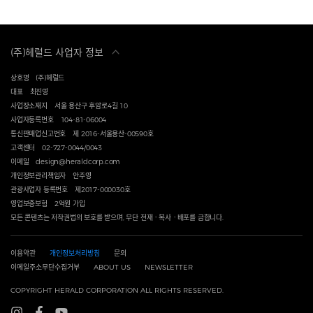
(주)헤럴드 사업자 정보
상호명
(주)헤럴드
대표
최진영
사업장소재지
서울 용산구 후암로4길 10
사업자등록번호
104-81-06004
통신판매업신고번호
제 2016-서울용산-00590호
고객센터
02-727-0044/0043
이메일
design@heraldcorp.com
개인정보관리책임자
안주영
관광사업자 등록번호
제2017-000030호
영업보증보험
2억원 가입
모든 콘텐츠는 저작권법의 보호를 받으며, 무단 전재ㆍ복사ㆍ배포를 금합니다.
이용약관
개인정보처리방침
문의
이메일주소무단수집거부
ABOUT US
NEWSLETTER
COPYRIGHT HERALD CORPORATION ALL RIGHTS RESERVED.