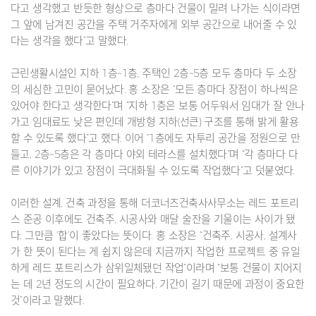
다고 생각했고 반듯한 형상으로 층마다 건물이 밀려 나가는 식이라면
그 앞에 남겨진 공간을 주택 거주자에게 외부 공간으로 내어줄 수 있
다는 생각을 했다”고 말했다.
근린생활시설인 지하 1층~1층, 주택인 2층~5층 모두 층마다 두 소장
의 세심한 고민이 묻어났다. 홍 소장은 “모든 층마다 장점이 하나씩은
있어야 한다고 생각한다”며 “지하 1층은 보통 어두워서 임대가 잘 안나
가고 임대료도 낮은 편인데 개방형 지하(선큰) 구조를 통해 밝게 활용
할 수 있도록 했다”고 했다. 이어 “1층에도 자투리 공간을 정원으로 만
들고, 2층~5층은 각 층마다 야외 테라스를 설치했다”며 “각 층마다 다
른 이야기가 있고 장점이 극대화될 수 있도록 작업했다”고 덧붙였다.
이러한 설계, 건축 과정을 통해 더코너즈건축사사무소는 레드 포트리
스 준공 이후에도 건축주, 시공사와 매달 술잔을 기울이는 사이가 됐
다. 그만큼 ‘합’이 좋았다는 뜻이다. 홍 소장은 “건축주, 시공사, 설계사
가 한 뜻이 된다는 게 쉽지 않은데 지금까지 작업한 프로젝트 중 유일
하게 레드 포트리스가 삼위일체됐던 작업”이라며 “보통 건물이 지어지
는 데 2년 정도의 시간이 필요하다. 기간이 길기 때문에 과정이 중요한
것”이라고 말했다.