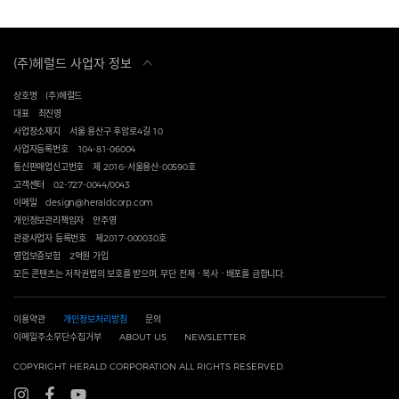
(주)헤럴드 사업자 정보
상호명
(주)헤럴드
대표
최진영
사업장소재지
서울 용산구 후암로4길 10
사업자등록번호
104-81-06004
통신판매업신고번호
제 2016-서울용산-00590호
고객센터
02-727-0044/0043
이메일
design@heraldcorp.com
개인정보관리책임자
안주영
관광사업자 등록번호
제2017-000030호
영업보증보험
2억원 가입
모든 콘텐츠는 저작권법의 보호를 받으며, 무단 전재ㆍ복사ㆍ배포를 금합니다.
이용약관
개인정보처리방침
문의
이메일주소무단수집거부
ABOUT US
NEWSLETTER
COPYRIGHT HERALD CORPORATION ALL RIGHTS RESERVED.