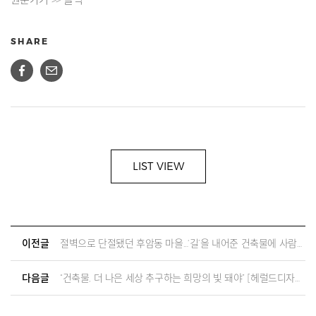
SHARE
LIST VIEW
이전글
절벽으로 단절됐던 후암동 마을…‘길’을 내어준 건축물에 사람이 모인다
다음글
“건축물, 더 나은 세상 추구하는 희망의 빛 돼야” [헤럴드디자인포럼2023]