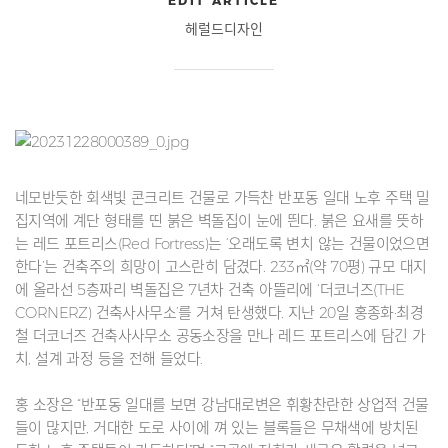
EDIT ARTICLE
헤럴드디자인
네모반듯한 회색빛 콘크리트 건물로 가득찬 반포동 일대 노후 주택 밀
집지역에 계단 형태를 띤 붉은 벽돌집이 눈에 띈다. 붉은 요새를 뜻하
는 레드 포트리스(Red Fortress)는 ‘오래도록 변치 않는 건물이었으면
한다’는 건축주의 희망이 고스란히 담겼다. 233㎡(약 70평) 규모 대지
에 올라선 5층짜리 벽돌집은 7년차 건축 아뜰리에 ‘더코너즈(THE
CORNERZ) 건축사사무소’를 거쳐 탄생했다. 지난 20일 홍종화·최경
철 더코너즈 건축사사무소 공동소장을 만나 레드 포트리스에 담긴 가
치, 설계 과정 등을 전해 들었다.
홍 소장은 “반포동 일대를 보면 강남대로변은 휘황찬란한 상업적 건물
들이 많지만, 거대한 도로 사이에 껴 있는 블록들은 무채색에 방치된