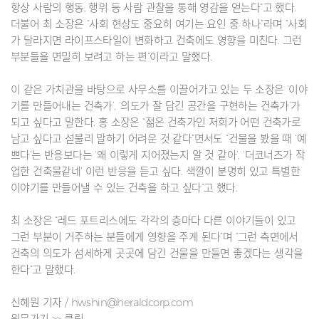
항상 사람의 행동, 행위 등 사람 관찰을 통해 영감을 얻는다”고 했다.
더불어 최 소장은 “사회 현상도 중요히 여기는 요인 중 하나”라며 “사회
가 달라지면 라이프스타일이 변화하고 건축에도 영향을 미친다. 그런
부분들을 면밀히 보려고 하는 편”이라고 말했다.
이 같은 가치관을 바탕으로 사무소를 이끌어가고 있는 두 소장은 ‘이야
기를 만들어내는 건축가’, ‘의도가 잘 담긴 공간을 구현하는 건축가’가
되고 싶다고 말한다. 홍 소장은 “젊은 건축가인 저희가 어떤 건축가로
남고 싶다고 섣불리 말하기 어려운 것 같다”면서도 “건물을 봤을 때 ‘예
쁘다’는 반응보다는 ‘왜 이렇게 지어졌는지 알 것 같아’, ‘더코너즈가 작
업한 건축물같네’ 이런 반응을 듣고 싶다. 색깔이 분명히 있고 특별한
이야기를 만들어낼 수 있는 건축을 하고 싶다”고 했다.
최 소장은 “레드 포트리스에도 각각의 층마다 다른 이야기들이 있고
그런 부분이 거주하는 분들에게 영향을 주게 된다”며 “그런 측면에서
건축의 의도가 섬세하게 곳곳에 담긴 건물을 만들면 좋겠다는 생각을
한다”고 말했다.
신혜원 기자 / hwshin@heraldcorp.com
원문가기 >>
클릭