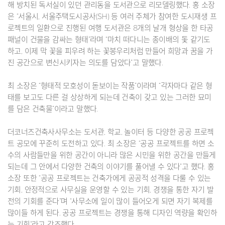
해 방치된 독서실이 있던 관리동을 도서관으로 리모델링했다. 홍 소장
은 “서울시, 서울주택도시공사(SH) 등 여러 주체가 참여한 도시재생 프
로젝트의 일환으로 진행된 여행 도서관은 8개의 날개 형상을 한 타공
패널이 건물을 감싸는 형태”라며 “마치 떠다니는 종이배의 돛 같기도
하고, 이제 막 꽃을 피우려 하는 꽃봉우리처럼 만들어 희망과 꿈을 가
진 공간으로 변신시키자는 의도를 담았다”고 말했다.
최 소장은 “형태적 모호성이 돋보이는 작품”이라며 “각자마다 같은 형
태를 보고도 다른 걸 상상하게 되는데 건축이 갖고 있는 그러한 묘미
를 담은 건축물”이라고 말했다.
더코너즈건축사사무소는 도서관, 학교, 놀이터 등 다양한 공공 프로젝
트 공모에 꾸준히 도전하고 있다. 최 소장은 “공공 프로젝트를 하면 소
수의 사람들만을 위한 공간이 아니라 많은 시민을 위한 공간을 만들게
되는데 그 안에서 다양한 건축의 이야기를 풀어낼 수 있다”고 했다. 홍
소장 또한 “공공 프로젝트는 건축가에게 공공적 성격을 다룰 수 있는
기회, 안정적으로 사무실을 운영할 수 있는 기회, 경쟁을 통한 자기 발
전의 기회를 준다”며 “사무소에 일이 많이 들어오게 되면 자기 복제를
많이들 하게 된다. 공공 프로젝트는 경쟁을 통해 디자인 역량을 확인하
는 기회”라고 강조했다.