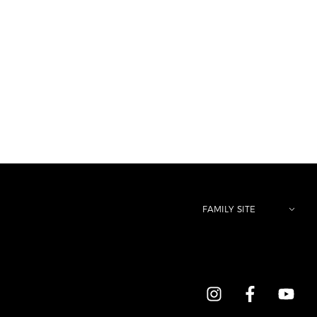
FAMILY SITE