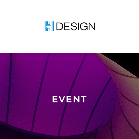
EVENT