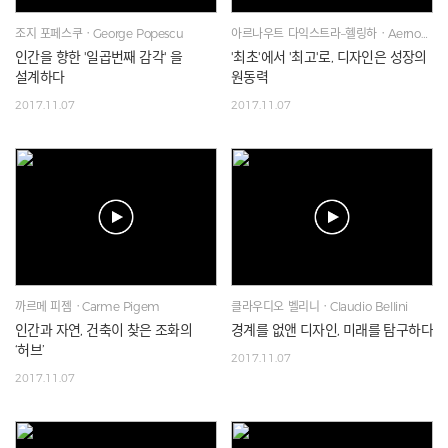
조지 포페스쿠ㆍGeorge Popescu
아르나우트 다익스트라–헬링하ㆍAernout Dijkstra - Hellinga
인간을 향한 '일곱번째 감각' 을
'최초'에서 '최고'로, 디자인은 성장의
설계하다
원동력
2017.11.07
2017.11.07
까르메 피젬ㆍCarme Pigem
클라우디오 벨리니ㆍClaudio Bellini
인간과 자연, 건축이 찾은 조화의
경계를 없앤 디자인, 미래를 탐구하다
‘허브’
2017.11.07
2017.11.07