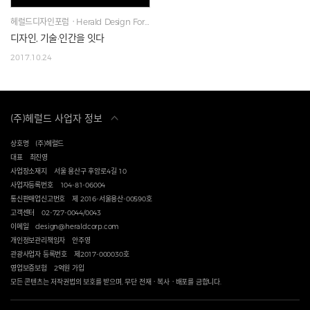
헤럴드디자인포럼ㆍHerald Design Forum
디자인, 기술·인간을 잇다
2017.10.24
(주)헤럴드 사업자 정보
상호명
(주)헤럴드
대표
최진영
사업장소재지
서울 용산구 후암로4길 10
사업자등록번호
104-81-06004
통신판매업신고번호
제 2016-서울용산-00590호
고객센터
02-727-0044/0043
이메일
design@heraldcorp.com
개인정보관리책임자
안주영
관광사업자 등록번호
제2017-000030호
영업보증보험
2억원 가입
모든 콘텐츠는 저작권법의 보호를 받으며, 무단 전재ㆍ복사ㆍ배포를 금합니다.