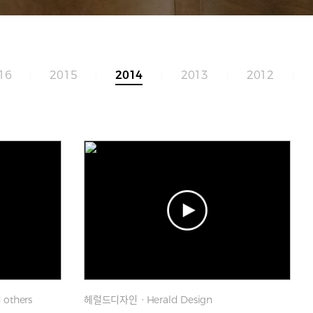
16
2015
2014
2013
2012
others
헤럴드디자인ㆍHerald Design