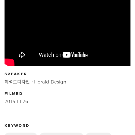
SPEAKER
헤럴드디자인ㆍHerald Design
FILMED
2014.11.26
KEYWORD