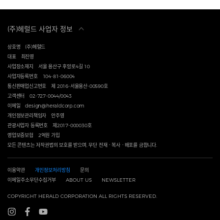
(주)헤럴드 사업자 정보
상호명
(주)헤럴드
대표
최진영
사업장소재지
서울 용산구 후암로4길 10
사업자등록번호
104-81-06004
통신판매업신고번호
제 2016-서울용산-00590호
고객센터
02-727-0044/0043
이메일
design@heraldcorp.com
개인정보관리책임자
안주영
관광사업자 등록번호
제2017-000030호
영업보증보험
2억원 가입
모든 콘텐츠는 저작권법의 보호를 받으며, 무단 전재ㆍ복사ㆍ배포를 금합니다.
이용약관
개인정보처리방침
문의
이메일주소무단수집거부
ABOUT US
NEWSLETTER
COPYRIGHT HERALD CORPORATION ALL RIGHTS RESERVED.