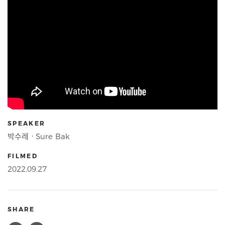
SPEAKER
박수레ㆍSure Bak
FILMED
2022.09.27
SHARE