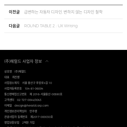
이전글
급변하는 자동차 디자인, 변하지 않는 디자인 철학
다음글
ROUND TABLE 2 : UX Writing
(주)헤럴드 사업자 정보
상호명
(주)헤럴드
대표
최진영
사업장소재지
서울 용산구 후암로4길 10
사업자등록번호
104-81-06004
통신판매업신고번호
제 2016-서울용산-00590호
고객센터
02-727-0044/0043
이메일
design@heraldcorp.com
개인정보관리책임자
안주영
관광사업자 등록번호
제2017-000030호
영업보증보험
2억원 가입