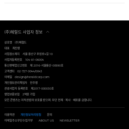
(주)헤럴드 사업자 정보
상호명
(주)헤럴드
대표
최진영
사업장소재지
서울 용산구 후암로4길 10
사업자등록번호
104-81-06004
통신판매업신고번호
제 2016-서울용산-00590호
고객센터
02-727-0044/0043
이메일
design@heraldcorp.com
개인정보관리책임자
안주영
관광사업자 등록번호
제2017-000030호
영업보증보험
2억원 가입
모든 콘텐츠는 저작권법의 보호를 받으며, 무단 전재ㆍ복사ㆍ배포를 금합니다.
이용약관
개인정보처리방침
문의
이메일주소무단수집거부
ABOUT US
NEWSLETTER