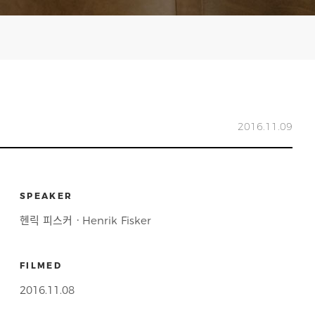
2016.11.09
SPEAKER
헨릭 피스커ㆍHenrik Fisker
FILMED
2016.11.08