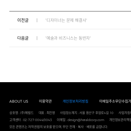
이전글
"디자이너는 문제 해결사"
다음글
"예술과 비즈니스는 동반자"
ABOUT US
이용약관
개인정보처리방침
이메일주소무단수집
상호명 : (주)헤럴드
대표 : 최진영
사업장소재지 : 서울 용산구 후암로4길 10
사업자등록
고객센터 : 02-727-0044/0043
이메일 : design@heraldcorp.com
개인정보관리책임
모든 콘텐츠는 저작권법의 보호를 받으며, 무단 전재ㆍ복사ㆍ배포를 금합니다.