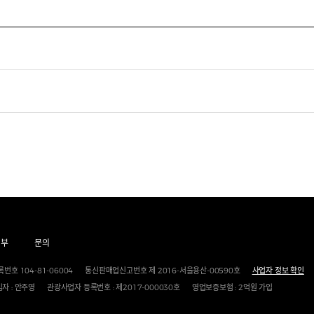
거부
문의
번호 104-81-06004
통신판매업신고번호 제 2016-서울용산-00590호
사업자 정보 확인
자 : 안주영
관광사업자 등록번호 : 제2017-000030호
영업보증보험 : 2억원 가입