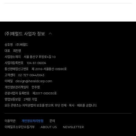
(주)헤럴드 사업자 정보
상호명
(주)헤럴드
대표
최진영
사업장소재지
서울 용산구 후암로4길 10
사업자등록번호
104-81-06004
통신판매업신고번호
제 2016-서울용산-00590호
고객센터
02-727-0044/0043
이메일
design@heraldcorp.com
개인정보관리책임자
안주영
관광사업자 등록번호
제2017-000030호
영업보증보험
2억원 가입
모든 콘텐츠는 저작권법의 보호를 받으며, 무단 전재ㆍ복사ㆍ배포를 금합니다.
이용약관
개인정보처리방침
문의
이메일주소무단수집거부
ABOUT US
NEWSLETTER