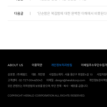
다음글
"단순함은 복잡함에 대한 완벽한 이해에서 비롯된다
ABOUT US
이용약관
개인정보처리방침
이메일주소무단수집
상호명 : (주)헤럴드
대표 : 최진영
사업장소재지 : 서울 용산구 후암로4길 10
사업자등록
고객센터 : 02-727-0044/0043
이메일 : design@heraldcorp.com
개인정보관리책임
모든 콘텐츠는 저작권법의 보호를 받으며, 무단 전재ㆍ복사ㆍ배포를 금합니다.
COPYRIGHT HERALD CORPORATION ALL RIGHTS RESERVED.