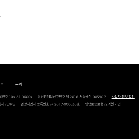
"
거부
문의
번호 104-81-06004
통신판매업신고번호 제 2016-서울용산-00590호
사업자 정보 확인
자 : 안주영
관광사업자 등록번호 : 제2017-000030호
영업보증보험 : 2억원 가입