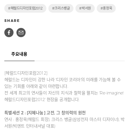
#헤럴드디자인포럼2012
#크리스뱅글
#박서원
#홍정욱
SHARE
주요내용
[헤럴드디자인포럼2012]
헤럴드는 디자인이 강한 나라 '디자인 코리아'의 미래를 가늠해 볼 수
있는 기회를 아래와 같이 마련합니다.
전 세계 최고의 연사들이 자신의 지식과 철학을 펼치는 'Re-imagine!
헤럴드디자인포럼2012' 현장을 공개합니다.
특별세션 2 : [지혜나눔] 고전, 그 창의력의 원천
연사 : 홍정욱(헤럴드 회장), 크리스 뱅글(삼성전자 마스터 디자이너), 박
서원(빅엔트 인터내셔널 대표)