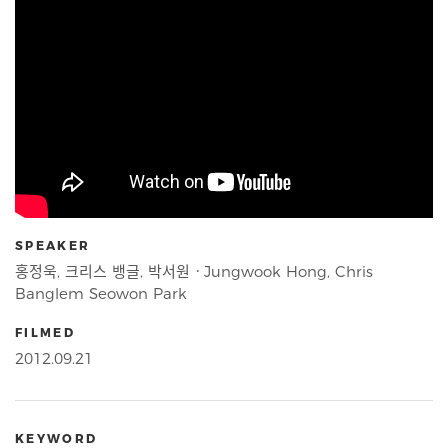
SPEAKER
홍정욱, 크리스 뱅글, 박서원ㆍJungwook Hong, Chris
Banglem Seowon Park
FILMED
2012.09.21
KEYWORD