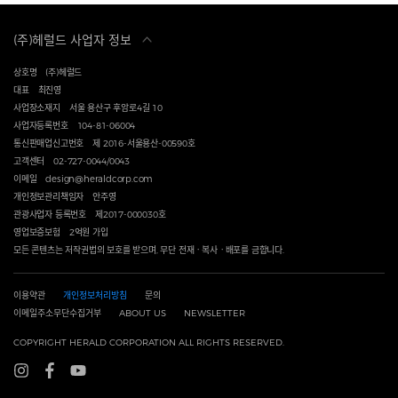
(주)헤럴드 사업자 정보
상호명
(주)헤럴드
대표
최진영
사업장소재지
서울 용산구 후암로4길 10
사업자등록번호
104-81-06004
통신판매업신고번호
제 2016-서울용산-00590호
고객센터
02-727-0044/0043
이메일
design@heraldcorp.com
개인정보관리책임자
안주영
관광사업자 등록번호
제2017-000030호
영업보증보험
2억원 가입
모든 콘텐츠는 저작권법의 보호를 받으며, 무단 전재ㆍ복사ㆍ배포를 금합니다.
이용약관
개인정보처리방침
문의
이메일주소무단수집거부
ABOUT US
NEWSLETTER
COPYRIGHT HERALD CORPORATION ALL RIGHTS RESERVED.