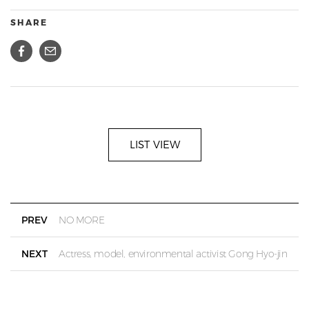
SHARE
LIST VIEW
PREV
NO MORE
NEXT
Actress, model, environmental activist Gong Hyo-jin