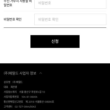
수신 거부시 사용할 비
밀번호
비밀번호 확인
신청
(주)헤럴드 사업자 정보
상호명
(주)헤럴드
대표
최진영
사업장소재지
서울 용산구 후암로4길 10
사업자등록번호
104-81-06004
통신판매업신고번호
제 2016-서울용산-00590호
고객센터
02-727-0044/0043