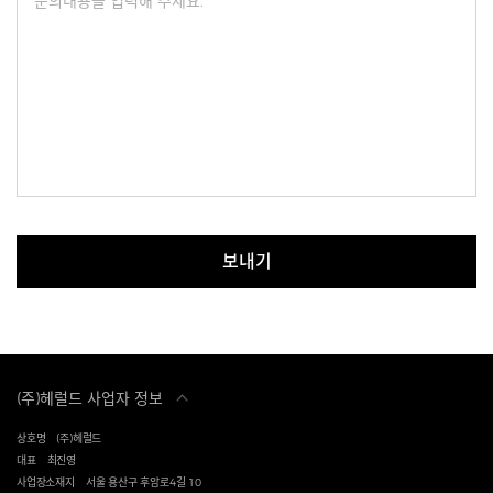
보내기
(주)헤럴드 사업자 정보
상호명
(주)헤럴드
대표
최진영
사업장소재지
서울 용산구 후암로4길 10