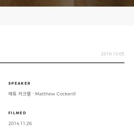
2016.10.05
SPEAKER
매튜 커크렐ㆍMatthew Cockerill
FILMED
2014.11.26