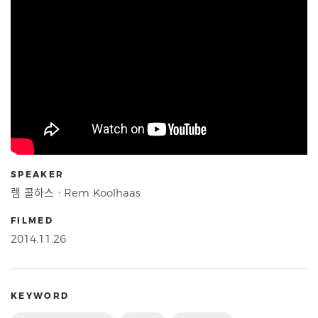
SPEAKER
렘 콜하스ㆍRem Koolhaas
FILMED
2014.11.26
KEYWORD