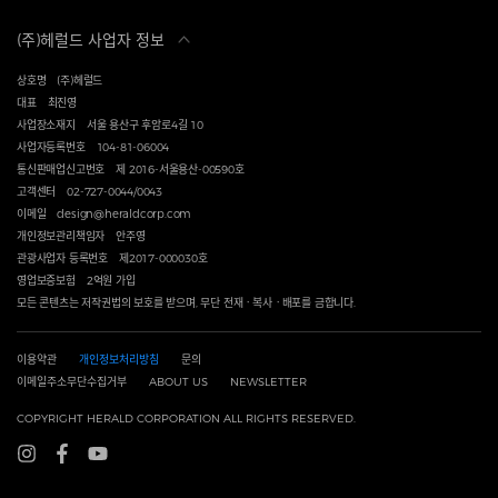
(주)헤럴드 사업자 정보
상호명
(주)헤럴드
대표
최진영
사업장소재지
서울 용산구 후암로4길 10
사업자등록번호
104-81-06004
통신판매업신고번호
제 2016-서울용산-00590호
고객센터
02-727-0044/0043
이메일
design@heraldcorp.com
개인정보관리책임자
안주영
관광사업자 등록번호
제2017-000030호
영업보증보험
2억원 가입
모든 콘텐츠는 저작권법의 보호를 받으며, 무단 전재ㆍ복사ㆍ배포를 금합니다.
이용약관
개인정보처리방침
문의
이메일주소무단수집거부
ABOUT US
NEWSLETTER
COPYRIGHT HERALD CORPORATION ALL RIGHTS RESERVED.