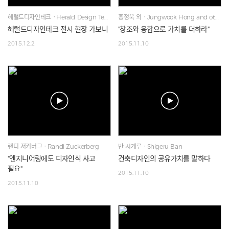
헤럴드디자인테크ㆍHerald Design Tech
홍정욱 외ㆍJungwook Hong and others
헤럴드디자인테크 전시 현장 가보니
"창조와 융합으로 가치를 더하라"
2015.12.2
2015.11.10
랜디 저커버그ㆍRandi Zuckerberg
반 시게루ㆍShigeru Ban
"엔지니어링에도 디자인식 사고
건축디자인의 공유가치를 말하다
필요"
2015.11.10
2015.11.10