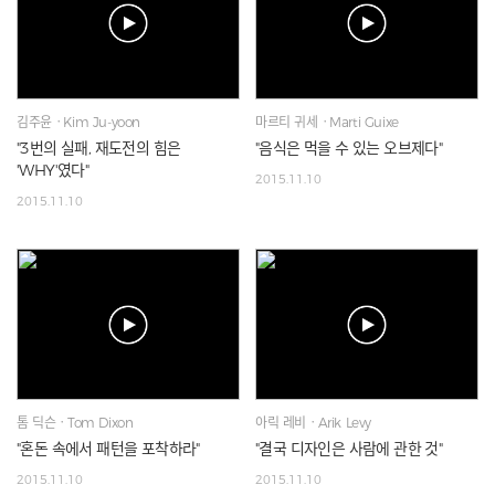
김주윤ㆍKim Ju-yoon
마르티 귀세ㆍMarti Guixe
"3번의 실패, 재도전의 힘은
"음식은 먹을 수 있는 오브제다"
'WHY'였다"
2015.11.10
2015.11.10
톰 딕슨ㆍTom Dixon
아릭 레비ㆍArik Levy
"혼돈 속에서 패턴을 포착하라"
"결국 디자인은 사람에 관한 것"
2015.11.10
2015.11.10