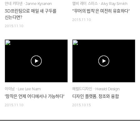
얀네 키타넨ㆍJanne Kytanen
앨비 레이 스미스ㆍAlvy Ray Smith
3D프린팅으로 매일 새 구두를
"'무어의 법칙'은 여전히 유효하다"
신는다면?
2015.11.10
2015.11.10
이이남ㆍLee Lee Nam
헤럴드디자인ㆍHerald Design
"창작은 언제 어디에서나 가능하다"
디자인 플랫폼, 창조와 융합
2015.11.10
2015.10.15
(주)헤럴드 사업자 정보