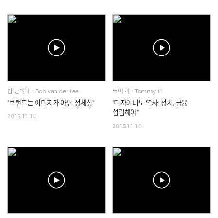
밥 반데리ㆍBob van der Lee
토미 리ㆍTommy Li
"브랜드는 이미지가 아닌 정체성"
"디자이너도 역사, 정치, 금융
섭렵해야"
2015.11.10
2015.11.10