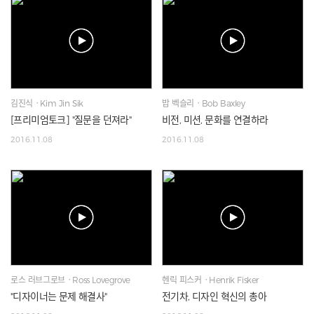
김진식ㆍKim Jin Sik
밥 벡슬리ㆍBob Baxley
[프리미엄토크] "질문을 던져라"
비전, 미션, 문화를 연결하라
2016.11.08
2016.11.08
로스 러브그로브ㆍRoss Lovegrove
헨릭 피스커ㆍHenrik Fisker
"디자이너는 문제 해결사"
전기차, 디자인 혁신의 총아