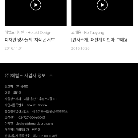
헤럴드디자인ㆍHerald Design
고태용ㆍKo Taeyong
디자인 명사들의 '지식 콘서트'
[연사소개] 패션계 이단아, 고태용
2016.11.01
2016.10.26
(주)헤럴드 사업자 정보
상호명
(주)헤럴드
대표
최진영
사업장소재지
서울 용산구 후암로4길 10
사업자등록번호
104-81-06004
통신판매업신고번호
제 2016-서울용산-00590호
고객센터
02-727-0044/0043
이메일
design@heraldcorp.com
개인정보관리책임자
안주영
관광사업자 등록번호
제2017-000030호