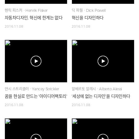
헨릭 피스커ㆍHenrik Fisker
딕 파월ㆍDick Powell
자동차디자인, 혁신에 한계는 없다
혁신을 디자인하다
2016.11.08
2016.11.08
얀시 스트리클러ㆍYancey Strickler
알베르토 알레시ㆍAlberto Alessi
꿈을 현실로 만드는 '아이디어팩토리'
'세상에 없는 디자인'을 디자인하다
2016.11.08
2016.11.08