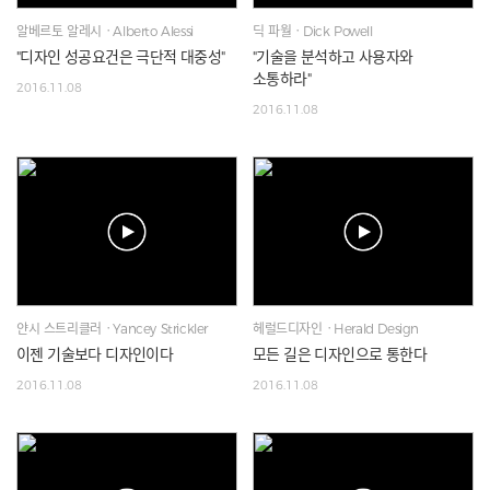
알베르토 알레시ㆍAlberto Alessi
딕 파월ㆍDick Powell
"디자인 성공요건은 극단적 대중성"
"기술을 분석하고 사용자와
소통하라"
2016.11.08
2016.11.08
얀시 스트리클러ㆍYancey Strickler
헤럴드디자인ㆍHerald Design
이젠 기술보다 디자인이다
모든 길은 디자인으로 통한다
2016.11.08
2016.11.08