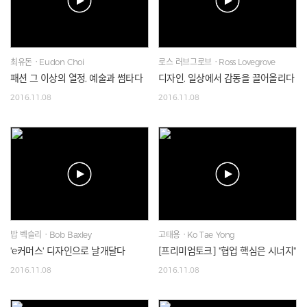
최유돈ㆍEudon Choi
로스 러브그로브ㆍRoss Lovegrove
패션 그 이상의 열정, 예술과 썸타다
디자인, 일상에서 감동을 끌어올리다
2016.11.08
2016.11.08
밥 벡슬리ㆍBob Baxley
고태용ㆍKo Tae Yong
'e커머스' 디자인으로 날개달다
[프리미엄토크] "협업 핵심은 시너지"
2016.11.08
2016.11.08