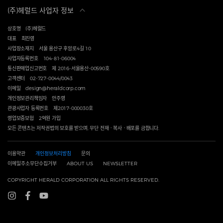
(주)헤럴드 사업자 정보
상호명
(주)헤럴드
대표
최진영
사업장소재지
서울 용산구 후암로4길 10
사업자등록번호
104-81-06004
통신판매업신고번호
제 2016-서울용산-00590호
고객센터
02-727-0044/0043
이메일
design@heraldcorp.com
개인정보관리책임자
안주영
관광사업자 등록번호
제2017-000030호
영업보증보험
2억원 가입
모든 콘텐츠는 저작권법의 보호를 받으며, 무단 전재ㆍ복사ㆍ배포를 금합니다.
이용약관
개인정보처리방침
문의
이메일주소무단수집거부
ABOUT US
NEWSLETTER
COPYRIGHT HERALD CORPORATION ALL RIGHTS RESERVED.