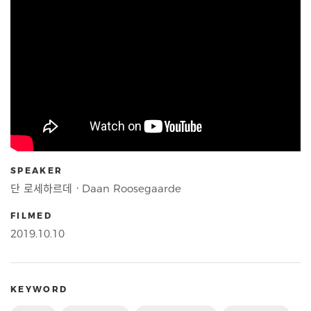
SPEAKER
단 로세하르데ㆍDaan Roosegaarde
FILMED
2019.10.10
KEYWORD