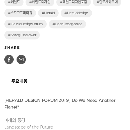
#헤럴드
#헤럴드디자인
#헤럴드디자인포럼
#단로세하르데
#스모그프리타워
#Herald
#Heralddesign
#HeraldDesignForum
#DaanRosegaarde
#SmogFreeTower
SHARE
주요내용
[HERALD DESIGN FORUM 2019] Do We Need Another
Planet?
미래의 풍경
Landscape of the Future