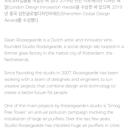
프로토타입들을 개발한 바 있다. 2016년 런던 이노베이션 디자인 메
달(London Design Innovation medal)을 수상한 바 있으며, 2019
년 중국 심천글로벌디자인어워드(Shenzhen Global Design
Award)를 수상했다.
Daan Roosegaarde is a Dutch artist and innovator who
founded Studio Roosegaarde, a social design lab located in a
former glass factory in the harbor city of Rotterdam, the
Netherlands.
Since founding the studio in 2007, Roosegaarde has been
working with a team of designers and engineers to run
creative projects that combine design and technology to
create a better future for people.
One of the main projects by Roosegaarde’s studio is “Smog
Free Tower,” an anti-air pollution campaign involving the
installation of large air purifiers. Over the last few years,
Studio Roosegaarde has installed huge air purifiers in cities