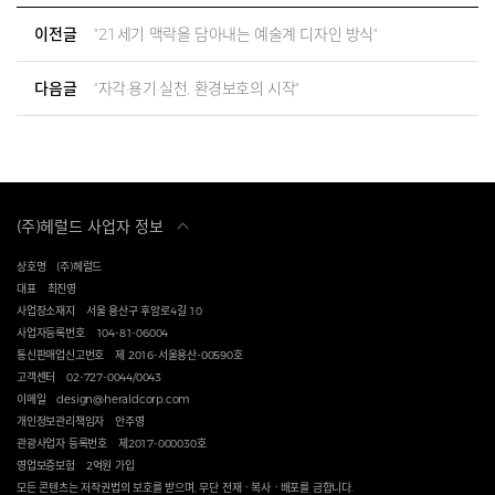
이전글
"21세기 맥락을 담아내는 예술계 디자인 방식"
다음글
"자각·용기·실천, 환경보호의 시작"
(주)헤럴드 사업자 정보
상호명
(주)헤럴드
대표
최진영
사업장소재지
서울 용산구 후암로4길 10
사업자등록번호
104-81-06004
통신판매업신고번호
제 2016-서울용산-00590호
고객센터
02-727-0044/0043
이메일
design@heraldcorp.com
개인정보관리책임자
안주영
관광사업자 등록번호
제2017-000030호
영업보증보험
2억원 가입
모든 콘텐츠는 저작권법의 보호를 받으며, 무단 전재ㆍ복사ㆍ배포를 금합니다.