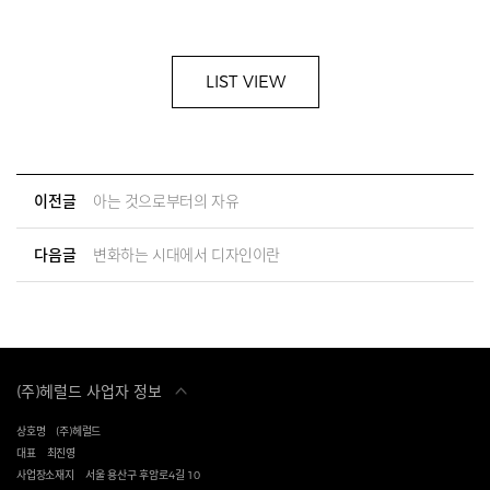
LIST VIEW
이전글
아는 것으로부터의 자유
다음글
변화하는 시대에서 디자인이란
(주)헤럴드 사업자 정보
상호명
(주)헤럴드
대표
최진영
사업장소재지
서울 용산구 후암로4길 10