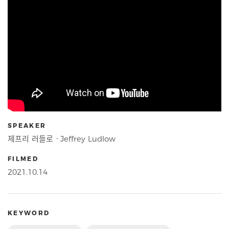
SPEAKER
제프리 러들로ㆍJeffrey Ludlow
FILMED
2021.10.14
KEYWORD