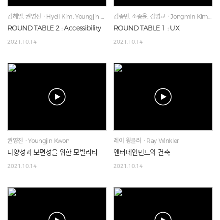
김혜일, 권영진ㆍHyeil Kim, Youngjin Kwon
김종민, 소종윤, 김영교ㆍJongmin Kim, Jeiko Soh, Kyo Kim
ROUND TABLE 2 : Accessibility
ROUND TABLE 1 : UX
2021.10.14
2021.10.14
권영진ㆍYoungjin Kwon
레이 윙클러ㆍRay Winkler
다양성과 보편성을 위한 모빌리티
엔터테인먼트와 건축
2021.10.14
2021.10.14