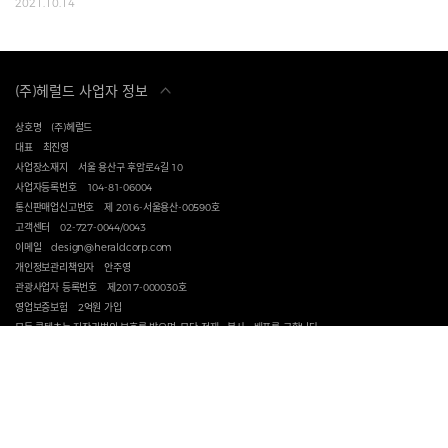
2021.10.14
(주)헤럴드 사업자 정보
상호명
(주)헤럴드
대표
최진영
사업장소재지
서울 용산구 후암로4길 10
사업자등록번호
104-81-06004
통신판매업신고번호
제 2016-서울용산-00590호
고객센터
02-727-0044/0043
이메일
design@heraldcorp.com
개인정보관리책임자
안주영
관광사업자 등록번호
제2017-000030호
영업보증보험
2억원 가입
모든 콘텐츠는 저작권법의 보호를 받으며, 무단 전재ㆍ복사ㆍ배포를 금합니다.
이용약관
개인정보처리방침
문의
이메일주소무단수집거부
ABOUT US
NEWSLETTER
COPYRIGHT HERALD CORPORATION ALL RIGHTS RESERVED.