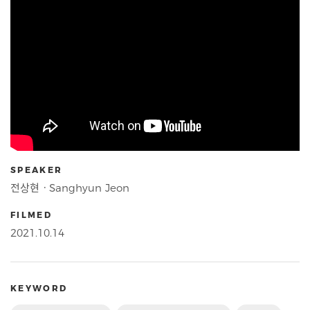
SPEAKER
전상현ㆍSanghyun Jeon
FILMED
2021.10.14
KEYWORD