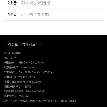
이전글
규칙이 아닌 수단일 뿐
다음글
모든 경험은 축적된다
(주)헤럴드 사업자 정보
상호명
(주)헤럴드
대표
최진영
사업장소재지
서울 용산구 후암로4길 10
사업자등록번호
104-81-06004
통신판매업신고번호
제 2016-서울용산-00590호
고객센터
02-727-0044/0043
이메일
design@heraldcorp.com
개인정보관리책임자
안주영
관광사업자 등록번호
제2017-000030호
영업보증보험
2억원 가입
모든 콘텐츠는 저작권법의 보호를 받으며, 무단 전재ㆍ복사ㆍ배포를 금합니다.