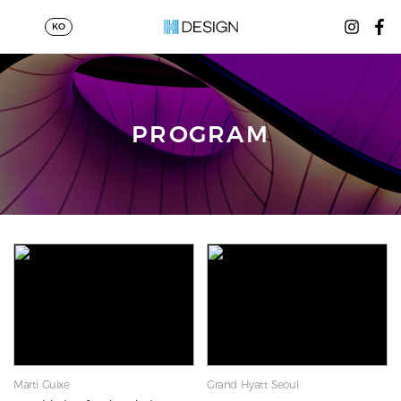
KO
PROGRAM
Marti Guixe
Grand Hyatt Seoul