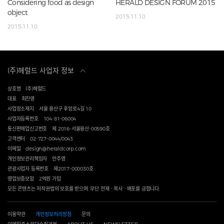
Considering food as design
HERALD DESIGN FORUM 2015
object
2015.11.10
2015.11.10
(주)헤럴드 사업자 정보
상호명
(주)헤럴드
대표
최진영
사업장소재지
서울 용산구 후암로4길 10
사업자등록번호
104-81-06004
통신판매업신고번호
제 2016-서울용산-00590호
고객센터
02-727-0044/0043
이메일
design@heraldcorp.com
개인정보관리책임자
안주영
관광사업자 등록번호
제2017-000030호
영업보증보험
2억원 가입
모든 콘텐츠는 저작권법의 보호를 받으며, 무단 전재ㆍ복사ㆍ배포를 금합니다.
이용약관
개인정보처리방침
문의