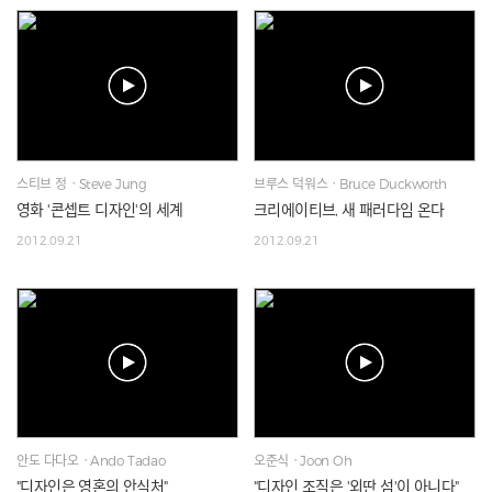
스티브 정ㆍSteve Jung
브루스 덕워스ㆍBruce Duckworth
영화 '콘셉트 디자인'의 세계
크리에이티브, 새 패러다임 온다
2012.09.21
2012.09.21
안도 다다오ㆍAndo Tadao
오준식ㆍJoon Oh
"디자인은 영혼의 안식처"
"디자인 조직은 '외딴 섬'이 아니다"