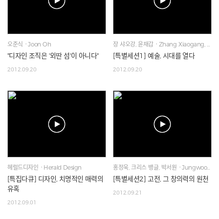
오준식ㆍJoon Oh
장 샤오강, 윤재갑ㆍZhang Xiaogang, Chea-gab Yun
"디자인 조직은 '외딴 섬'이 아니다"
[특별세션1] 예술, 시대를 열다
2012.09.20
2012.09.20
헤럴드디자인ㆍHerald Design
홍정욱, 크리스 뱅글, 박서원ㆍJungwook Hong, Chris Banglem Seowon Park
[특집다큐] 디자인, 치명적인 매력의
[특별세션2] 고전, 그 창의력의 원천
유혹
2012.09.21
2012.09.01