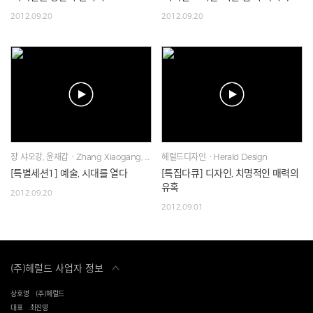
2012.09.20
2012.09.20
장 샤오강, 윤재갑ㆍZhang Xiaogang, Chea-gab Yun
헤럴드디자인ㆍHerald Design
[특별세션1] 예술, 시대를 열다
[특집다큐] 디자인, 치명적인 매력의
유혹
2012.09.20
2012.09.01
(주)헤럴드 사업자 정보
상호명
(주)헤럴드
대표
최진영