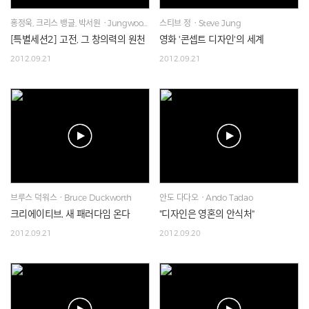
홍정욱, 크리스 뱅글, 박서원ㆍJungwook Hong, Chris Banglem Seowon Park
스티브 정ㆍSteve Jung
[특별세션2] 고전, 그 창의력의 원천
영화 '콘셉트 디자인'의 세계
2012.09.21
2012.09.21
브루스 덕워스ㆍBruce Duckworth
안도 다다오ㆍAndo Tadao
크리에이티브, 새 패러다임 온다
"디자인은 영혼의 안식처"
2012.09.21
2012.09.20