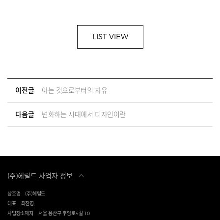
LIST VIEW
이전글
아는 것으로부터의 자유
다음글
변화하는 시대에서 디자인이란
(주)헤럴드 사업자 정보
상호명
(주)헤럴드
대표
최진영
사업장소재지
서울 용산구 후암로4길 10