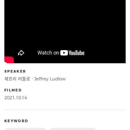
SPEAKER
제프리 러들로ㆍJeffrey Ludlow
FILMED
2021.10.14
KEYWORD